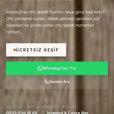
İstanbul'da ofis tadilat fiyatları neye göre belirlenir?
Ofis yenileme süreci, dikkat edilmesi gereken püf
noktaları ve profesyonel ofis tadilat hizmetleri
rehberi.
ÜCRETSIZ KEŞIF
WhatsApp'tan Yaz
Hemen Ara
TELEFON / WHATSAPP
HIZMET BÖLGESI
0533 039 15 65
İstanbul & Çevre İller