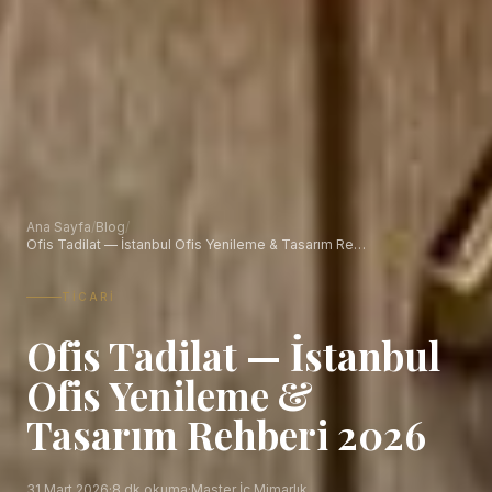
Ana Sayfa
/
Blog
/
Ofis Tadilat — İstanbul Ofis Yenileme & Tasarım Re…
TICARI
Ofis Tadilat — İstanbul
Ofis Yenileme &
Tasarım Rehberi 2026
31 Mart 2026
·
8 dk okuma
·
Master İç Mimarlık