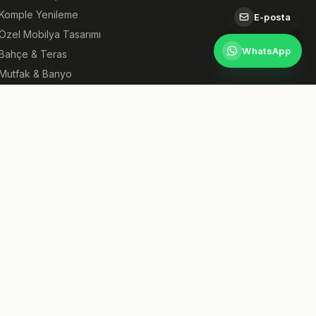
Komple Yenileme
E-posta
Özel Mobilya Tasarımı
WhatsApp
Bahçe & Teras
Mutfak & Banyo
U PROJE GIBI BIR ÇALIŞMA ISTER MISINIZ?
Ücretsiz Keşif Al
Tümünü Gör →