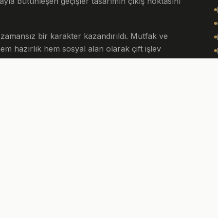
ayla bütünleşen geçişler tasarımın çıkış noktasını
 zamansız bir karakter kazandırıldı. Mutfak ve
hem hazırlık hem sosyal alan olarak çift işlev
lanlandı; her birine özel banyo ve giyinme alanları
je anahtar teslim tamamlandı.
B