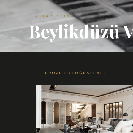
VILLA YENILEME
Beylikdüzü V
PROJE FOTOĞRAFLARI