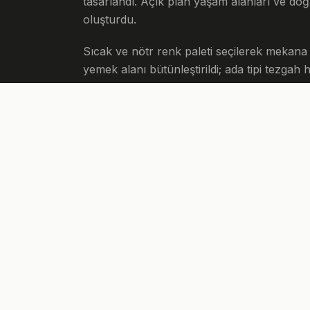
tasarlandı. Açık plan yaşam alanları ve doğ
oluşturdu.
Sıcak ve nötr renk paleti seçilerek mekana
yemek alanı bütünleştirildi; ada tipi tezgah 
görüyor.
Üst kattaki yatak odaları suite konforuyla p
tasarlandı. 14 haftalık titiz bir süreçle pro
DIĞER PROJELER