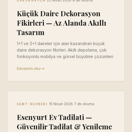
·
·
22 Nisan 2026
8 dk okuma
DEKORASYON
Küçük Daire Dekorasyon
Fikirleri — Az Alanda Akıllı
Tasarım
1+1 ve 2+1 daireler için alan kazandıran küçük
daire dekorasyon fikirleri. Akıllı depolama, çok
fonksiyonlu mobilya ve görsel büyütme çözümleri.
Devamını oku
·
·
15 Nisan 2026
7 dk okuma
SEMT REHBERI
Esenyurt Ev Tadilati —
Güvenilir Tadilat & Yenileme