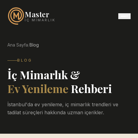
Master
İÇ MIMARLIK
Ana Sayfa
/
Blog
BLOG
İç Mimarlık &
Ev Yenileme
Rehberi
İstanbul'da ev yenileme, iç mimarlık trendleri ve
tadilat süreçleri hakkında uzman içerikler.