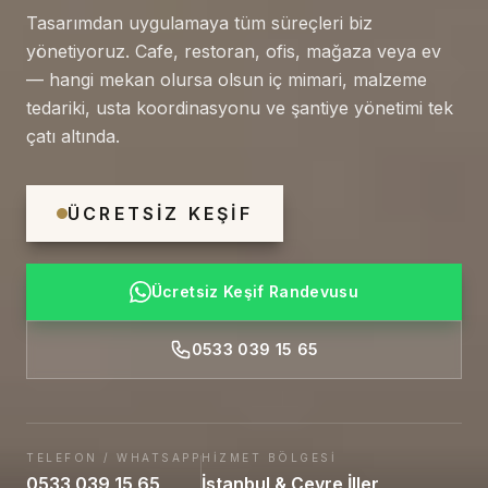
Tasarımdan uygulamaya tüm süreçleri biz
yönetiyoruz. Cafe, restoran, ofis, mağaza veya ev
— hangi mekan olursa olsun iç mimari, malzeme
tedariki, usta koordinasyonu ve şantiye yönetimi tek
çatı altında.
ÜCRETSIZ KEŞIF
Ücretsiz Keşif Randevusu
0533 039 15 65
TELEFON / WHATSAPP
HIZMET BÖLGESI
0533 039 15 65
İstanbul & Çevre İller