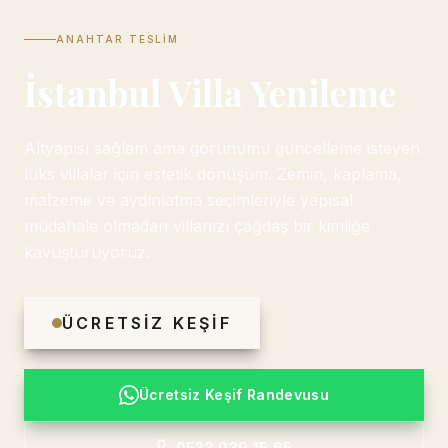
ANAHTAR TESLIM
İstanbul Villa Yenileme
Altyapısı sağlam ama görünümü güncelleme isteyen
lüks villalar için estetik dönüşüm. Zemin, kaplama,
malzeme ve aydınlatma seçimleriyle yapısal
müdahale olmadan villanızı çağdaş bir kimliğe
kavuşturuyoruz.
ÜCRETSIZ KEŞIF
Ücretsiz Keşif Randevusu
0533 039 15 65