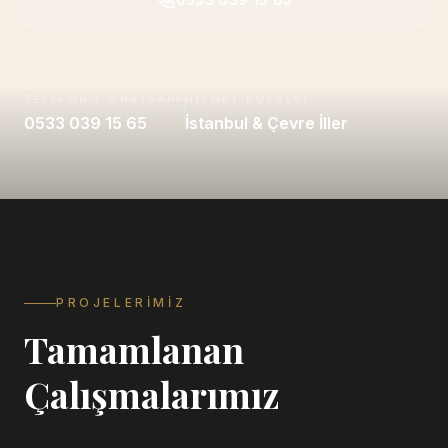
TELEFON / WHATSAPP
HIZMET BÖLGESI
0533 039 15 65
İstanbul & Çevre İller
PROJELERIMIZ
Tamamlanan
Çalışmalarımız