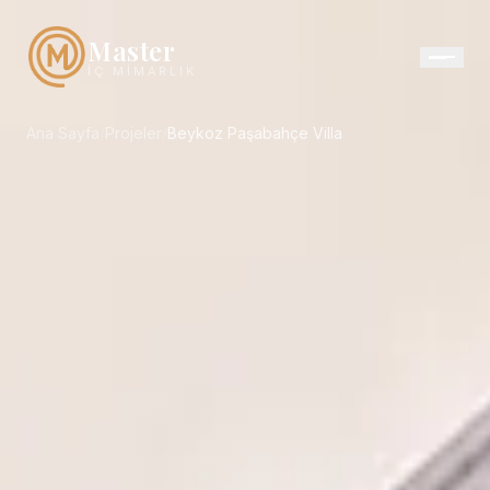
Master
İÇ MIMARLIK
Ana Sayfa
/
Projeler
/
Beykoz Paşabahçe Villa