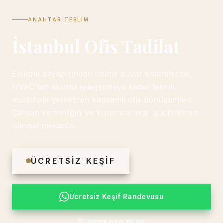
ANAHTAR TESLIM
İstanbul Ofis Tadilat
Elektrik altyapısından bölme duvar sistemlerine,
HVAC'tan akustik iyileştirmeye kadar teknik
müdahale gerektiren kapsamlı ofis dönüşümleri.
Çalışan verimliliğini ve kurumsal imajı güçlendiren
işlevsel mekanlar.
ÜCRETSIZ KEŞIF
Ücretsiz Keşif Randevusu
0533 039 15 65