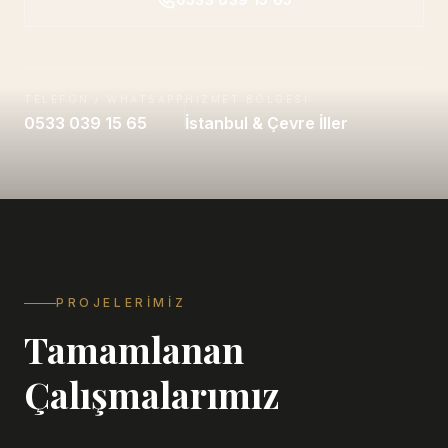
TELEFON / WHATSAPP
HIZMET BÖLGESI
0533 039 15 65
İstanbul & Çevre İller
PROJELERIMIZ
Tamamlanan
Çalışmalarımız