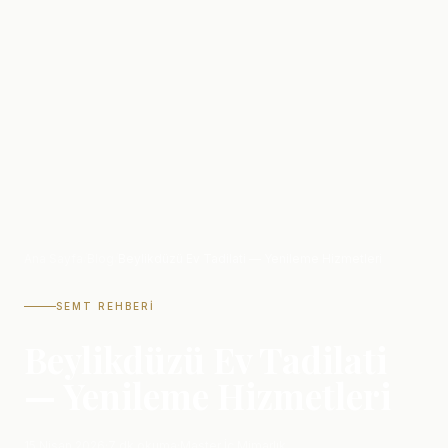
Ana Sayfa
/
Blog
/
Beylikdüzü Ev Tadilati — Yenileme Hizmetleri
SEMT REHBERI
Beylikdüzü Ev Tadilati
— Yenileme Hizmetleri
15 Nisan 2026
·
7 dk okuma
·
Master İç Mimarlık