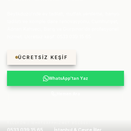
Beylikdüzü'nde ev tadilati, mutfak yenileme, banyo
tadilatı ve komple daire renovasyonu. Cumhuriyet,
Adnan Kahveci, Barış ve Gürpınar'da profesyonel
hizmet. Ücretsiz keşif: 0533 039 15 65
ÜCRETSIZ KEŞIF
WhatsApp'tan Yaz
Hemen Ara
TELEFON / WHATSAPP
HIZMET BÖLGESI
0533 039 15 65
İstanbul & Çevre İller